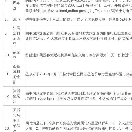
7.
的配偶和子女；2、赴安巴从事两国政府合作项目考察、设计、开发
巴布
注：其他需在安巴停留超过30天以及赴安巴学习、工作、开展媒体
达
前须通过
https://evisa.immigration.gov.ag/agEvisa-app/网站申
8.
海地
持有效期须在6个月以上护照，可自太子港免签入境，停留期为3个月
法属
波利
由中国旅游主管部门批准的具有组织出境旅游资质的旅行社组团赴波
9.
尼西
并停留14天。个人或通过不具备上述资质的旅行社组团时，仍需办
亚
萨摩
10.
持普通护照游客凭返程机票可免签入境，停留期限为90天。如超过9
亚
圣基
茨和
11.
圣政府于2017年1月1日起对中国公民赴圣给予单方面免签待遇，停留
尼维
斯
法属
由中国旅游主管部门批准的具有组织出境旅游资质的旅行社组团赴留
12.
留尼
境证明（voucher）并免签证入境并停留14天。个人或通过不具
汪
美属
北马
里亚
同时满足以下3个条件可免签入境美属北马里亚纳群岛：1、个人赴
纳群
13.
入境；2、持有效的符合国际民航组织标准的机读旅行护照；3、持
岛