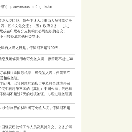
”(
http://overseas.mofa.go.kr/cn-
签证入境印尼。符合下述入境事由人员可享受免
（四）艺术文化交流；（五）政府公务；（六）
尼或在印尼有分支机构的公司组织的会议；
也不可转换成其他种类签证。
公民自入境之日起，停留期不超过90天。
信息及足够费用者可免签入境，停留期不超过30
订单和往返国际机票，可免签入境，停留期不
办妥相应签证。
作证明、已预付款的酒店订单及符合过境停留
经突中转赴第三国的（其他）中国公民，凭已预
停留期不超过7天的过境签证。办理过境签证需
力支付旅行的材料者可免签入境，停留期不超
中国驻安巴使馆工作人员及其持外交、公务护照