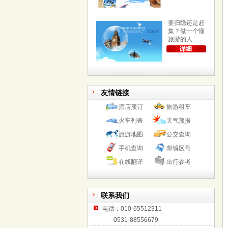
要归隐还是赶
集？做一个懂
旅游的人
友情链接
酒店预订
旅游租车
火车列表
天气预报
旅游地图
公交查询
手机查询
邮编区号
在线翻译
出行参考
联系我们
电话：010-65512311
0531-88556679