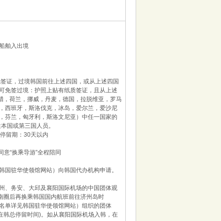
船舶入出境
境签证，过境韩国前往上述四国，或从上述四国
可免签过境：护照上贴有纸质签证，且从上述
希腊，荷兰，挪威，丹麦，德国，拉脱维亚，罗马
，西班牙，斯洛伐克，冰岛，爱尔兰，爱沙尼
，芬兰，匈牙利，斯洛文尼亚）中任一国家的
往本国或第三国人员。
停留期：30天以内
同意“换乘导游”全程陪同
韩国驻华使领馆网站）向韩国代办机构申请。
州、务安、大邱及襄阳国际机场的中国团体观
湖南圈后再换乘韩国国内航班前往济州岛时
名单详见韩国驻华使领馆网站）组织的团体
(在韩总停留时间)。如从襄阳国际机场入韩，在