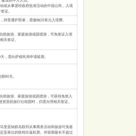
、建设的中方人员。
活动或从事需经政府批准活动的中国公民，入境
办电子签证。
，持普通护照者，需缴纳10美元入境费。
自助旅游、家庭旅游或跟团游，可免签证入境
理相关签证。
0天，需向萨移民局申请延期。
期90天。
自助旅游、家庭旅游或跟团游，可获得免签入
备上述资质的旅行社组团时，仍需办理相关签证。
北马里亚纳群岛联邦从事商务活动和旅游可免签
已定妥座位的联程往返机票。停留期最长不超过