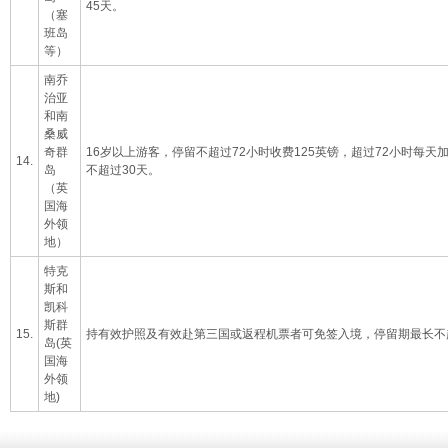
45天。
（塞
班岛
等）
南乔
治亚
和南
桑威
奇群
16岁以上游客，停留不超过72小时收费125英镑，超过72小时每天
14.
岛
不超过30天。
（英
国海
外领
地）
特克
斯和
凯科
斯群
15.
持有效护照及有效赴第三国或返程机票者可免签入境，停留期最长不
岛(英
国海
外领
地)