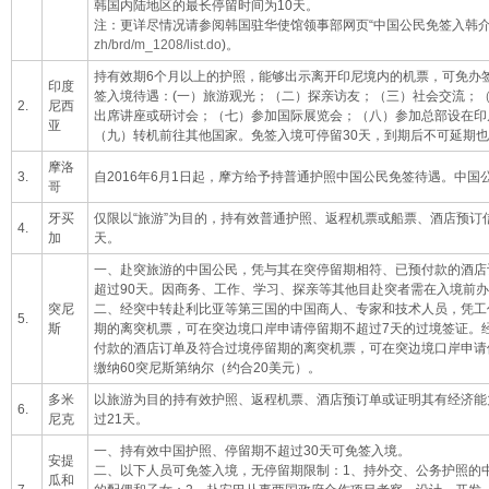
韩国内陆地区的最长停留时间为10天。
注：更详尽情况请参阅韩国驻华使馆领事部网页“中国公民免签入韩介绍
zh/brd/m_1208/list.do
)。
持有效期6个月以上的护照，能够出示离开印尼境内的机票，可免办
印度
签入境待遇：(一）旅游观光；（二）探亲访友；（三）社会交流；
2.
尼西
出席讲座或研讨会；（七）参加国际展览会；（八）参加总部设在印
亚
（九）转机前往其他国家。免签入境可停留30天，到期后不可延期
摩洛
3.
自2016年6月1日起，摩方给予持普通护照中国公民免签待遇。中国
哥
牙买
仅限以“旅游”为目的，持有效普通护照、返程机票或船票、酒店预订
4.
加
天。
一、赴突旅游的中国公民，凭与其在突停留期相符、已预付款的酒店
超过90天。因商务、工作、学习、探亲等其他目赴突者需在入境前
突尼
二、经突中转赴利比亚等第三国的中国商人、专家和技术人员，凭工
5.
斯
期的离突机票，可在突边境口岸申请停留期不超过7天的过境签证。
付款的酒店订单及符合过境停留期的离突机票，可在突边境口岸申请
缴纳60突尼斯第纳尔（约合20美元）。
多米
以旅游为目的持有效护照、返程机票、酒店预订单或证明其有经济能
6.
尼克
过21天。
一、持有效中国护照、停留期不超过30天可免签入境。
安提
二、以下人员可免签入境，无停留期限制：1、持外交、公务护照的
瓜和