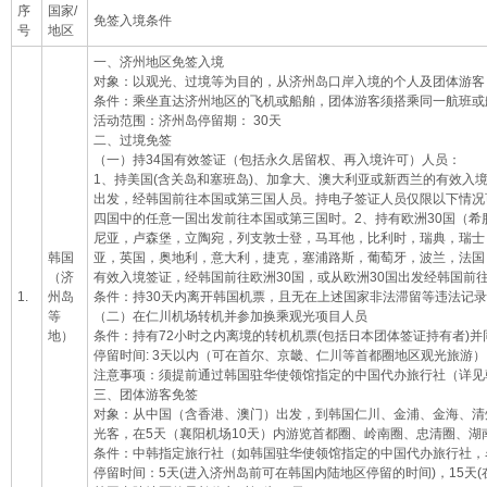
序
国家/
免签入境条件
号
地区
一、济州地区免签入境
对象：以观光、过境等为目的，从济州岛口岸入境的个人及团体游客
条件：乘坐直达济州地区的飞机或船舶，团体游客须搭乘同一航班或
活动范围：济州岛停留期： 30天
二、过境免签
（一）持34国有效签证（包括永久居留权、再入境许可）人员：
1、持美国(含关岛和塞班岛)、加拿大、澳大利亚或新西兰的有效入
出发，经韩国前往本国或第三国人员。持电子签证人员仅限以下情况
四国中的任意一国出发前往本国或第三国时。2、持有欧洲30国（
尼亚，卢森堡，立陶宛，列支敦士登，马耳他，比利时，瑞典，瑞士
韩国
亚，英国，奥地利，意大利，捷克，塞浦路斯，葡萄牙，波兰，法国
（济
有效入境签证，经韩国前往欧洲30国，或从欧洲30国出发经韩国前
1.
州岛
条件：持30天内离开韩国机票，且无在上述国家非法滞留等违法记录
等
（二）在仁川机场转机并参加换乘观光项目人员
地）
条件：持有72小时之内离境的转机机票(包括日本团体签证持有者)并
停留时间: 3天以内（可在首尔、京畿、仁川等首都圈地区观光旅游）
注意事项：须提前通过韩国驻华使领馆指定的中国代办旅行社（详见
三、团体游客免签
对象：从中国（含香港、澳门）出发，到韩国仁川、金浦、金海、清
光客，在5天（襄阳机场10天）内游览首都圈、岭南圈、忠清圈、
条件：中韩指定旅行社（如韩国驻华使领馆指定的中国代办旅行社，
停留时间：5天(进入济州岛前可在韩国内陆地区停留的时间)，15天