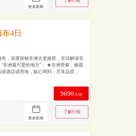
了解行程
更多团期
姆布4日
姆布，深度探秘非洲古老族群，尝试解读非
“非洲最可爱的地方”； ★非洲滑索，猴面
高级酒店或营地，贴心周到，尽享品质；
9690
元/起
了解行程
更多团期