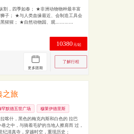
纵割，四季如春； ★非洲动物物种最丰富
狮子； ★与人类血缘最近、会制造工具会
黑猩猩； ★自然动物园、观…………
10380
元/起
了解行程
更多团期
典之旅
穆罕默德五世广场
穆莱伊德里斯
拉喀什，黑色的梅克内斯和白色的 拉巴
小巷之中，与骑着毛驴的当地人擦肩而 过，
中世纪清真寺，穿越时空，重现历史；