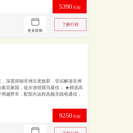
5390
元/起
了解行程
更多团期
文，深度探秘非洲古老族群，尝试解读非洲
的最后家园，徒步游猎观鸟最佳； ★精选高
专用越野车，配双向远程高频无线电通信，
9250
元/起