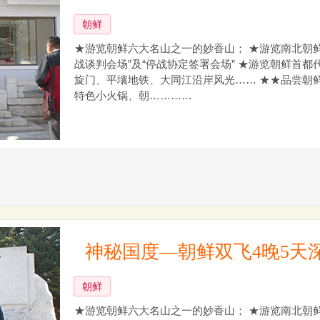
朝鲜
★游览朝鲜六大名山之一的妙香山； ★游览南北朝鲜
战谈判会场”及“停战协定签署会场” ★游览朝鲜首
旋门、平壤地铁、大同江沿岸风光…… ★★品尝朝
特色小火锅、朝…………
神秘国度—朝鲜双飞4晚5天
朝鲜
★游览朝鲜六大名山之一的妙香山； ★游览南北朝鲜