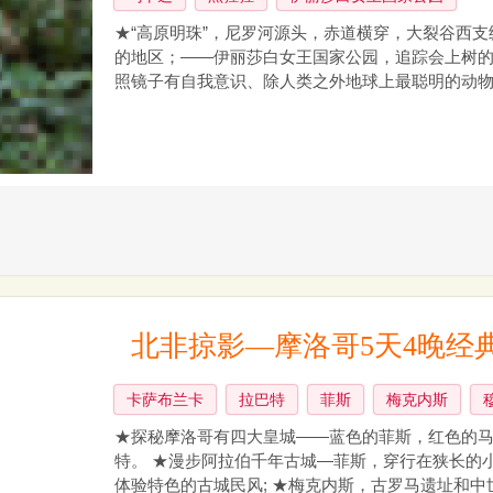
★“高原明珠”，尼罗河源头，赤道横穿，大裂谷西支
的地区；——伊丽莎白女王国家公园，追踪会上树的
照镜子有自我意识、除人类之外地球上最聪明的动物
北非掠影—摩洛哥5天4晚经
卡萨布兰卡
拉巴特
菲斯
梅克内斯
★探秘摩洛哥有四大皇城——蓝色的菲斯，红色的马
特。 ★漫步阿拉伯千年古城—菲斯，穿行在狭长的
体验特色的古城民风; ★梅克内斯，古罗马遗址和