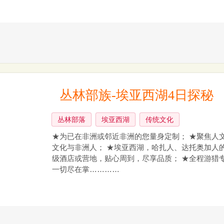
丛林部族-埃亚西湖4日探秘
丛林部落
埃亚西湖
传统文化
★为已在非洲或邻近非洲的您量身定制； ★聚焦人
文化与非洲人； ★埃亚西湖，哈扎人、达托奥加人
级酒店或营地，贴心周到，尽享品质； ★全程游猎
一切尽在掌…………