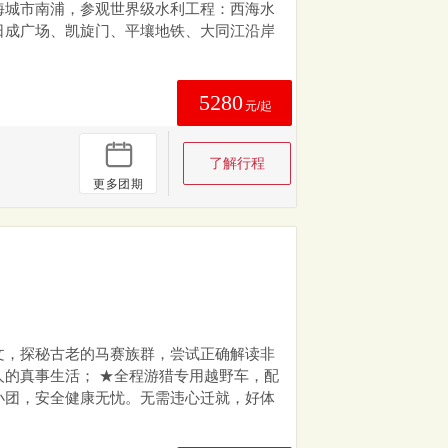
沿海城市南浦，参观世界级水利工程：西海水
日成广场、凯旋门、平壤地铁、大同江沿岸
5280
元/起
了解行程
更多团期
文，探秘古老的马赛族群，尝试正确解读非
人的真事生活； ★全程游猎专用越野车，配
小团，安全健康无忧。无需违心迁就，好体