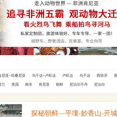
肯尼亚+坦桑尼亚
乌干达+卢旺达
卢旺达
乌干达
西班牙
荷兰
美国
南非
肯尼亚
朝鲜
尼泊尔不丹
尼泊尔
探秘朝鲜—平壤-妙香山-开城