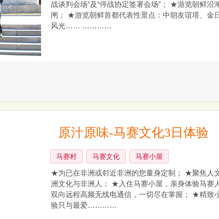
战谈判会场”及“停战协定签署会场”； ★游览朝鲜
闸； ★游览朝鲜首都代表性景点：中朝友谊塔、金
风光…… …………
原汁原味-马赛文化3日体验
马赛村
马赛文化
马赛小屋
★为已在非洲或邻近非洲的您量身定制； ★聚焦人
洲文化与非洲人； ★入住马赛小屋，亲身体验马赛
双向远程高频无线电通信，一切尽在掌握； ★精致
验只与最爱…………