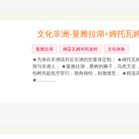
文化非洲-曼雅拉湖+姆托瓦
曼雅拉湖
姆妥瓦姆布民族村
文化体验
★为身在非洲或邻近非洲的您量身定制； ★姆托瓦
洲与非洲人； ★曼雅拉湖，爬树的狮子，鸟类天堂，
包树间超低空穿行，视角独特，刺激惬意； ★精选
★…………