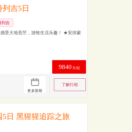
列吉5日
特列吉
感受大地苍茫，游牧生活乐趣！ ★安排蒙
9840
元/起
了解行程
更多团期
5日 黑猩猩追踪之旅