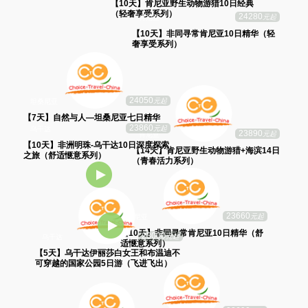
【14天】肯尼亚深度游猎14日（青春活
力系列）
25790
元起
肯尼亚
24280
元起
肯尼亚
【10天】肯尼亚野生动物游猎10日精华
25190
元起
【10天】非同寻常肯尼亚10日精华（轻
肯尼亚
（舒适惬意系列）
奢享受系列）
24050
元起
坦桑尼亚
【15天】全景肯尼亚15日游猎+海滨（青
24700
元起
乌干达
春活力系列）
【7天】自然与人—坦桑尼亚七日精华
【7天】乌干达伊丽莎白女王和布温迪不
可穿越的国家公园7日深度之旅（轻奢享
受系列）
24290
元起
肯尼亚
23890
元起
肯尼亚
【10天】肯尼亚野生动物游猎10日经典
【14天】肯尼亚野生动物游猎+海滨14日
（轻奢享受系列）
（青春活力系列）
23660
元起
肯尼亚
【10天】非同寻常肯尼亚10日精华（舒
23000
23860
元起
元起
乌干达
乌干达
适惬意系列）
【5天】乌干达伊丽莎白女王和布温迪不
【10天】非洲明珠-乌干达10日深度探索
可穿越的国家公园5日游（飞进飞出）
之旅（舒适惬意系列）