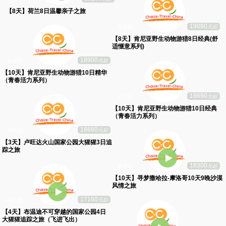
19200
元起
荷兰
【8天】荷兰8日温馨亲子之旅
19090
元起
肯尼亚
【8天】肯尼亚野生动物游猎8日经典(舒
适惬意系列)
18900
元起
肯尼亚
【10天】肯尼亚野生动物游猎10日精华
（青春活力系列）
18690
元起
肯尼亚
【10天】肯尼亚野生动物游猎10日经典
（青春活力系列）
18660
元起
卢旺达
【3天】卢旺达火山国家公园大猩猩3日追
踪之旅
18300
元起
摩洛哥
【10天】寻梦撒哈拉-摩洛哥10天9晚沙漠
风情之旅
17160
元起
乌干达
【4天】布温迪不可穿越的国家公园4日
大猩猩追踪之旅（飞进飞出）