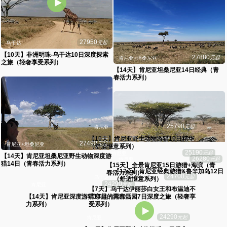
27950
元起
乌干达
【10天】非洲明珠-乌干达10日深度探索
27880
元起
肯尼亚+坦桑尼亚
之旅（轻奢享受系列）
【14天】肯尼亚坦桑尼亚14日经典（青
春活力系列）
27490
元起
肯尼亚+坦桑尼亚
【14天】肯尼亚坦桑尼亚野生动物深度游
26280
元起
肯尼亚
猎14日（青春活力系列）
【12天】肯尼亚经典游猎&鲁辛加岛12日
（舒适惬意系列）
24290
元起
肯尼亚