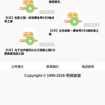
游猎观鸟
13290
元起
摩洛哥
【6天】色彩之国—发现摩洛哥6天5晚传
奇之旅
11500
元起
摩洛哥
【5天】北非掠影—摩洛哥5天4晚经典之
旅
10380
元起
乌干达
【5天】乌干达伊丽莎白女王国家公园5日
黑猩猩追踪之旅
公司简介
联系我们
电话咨询
Copyright © 1999-2026 明择旅游