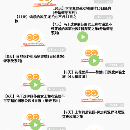
22690
元起
肯尼亚
【10天】肯尼亚野生动物游猎10日经典
22650
元起
尼泊尔不丹
（舒适惬意系列）
【11天】纯净的国度-尼泊尔不丹11日之
旅
21590
元起
肯尼亚
【8天】肯尼亚野生动物游猎8日经典(轻
21700
元起
乌干达
奢享受系列)
19900
元起
荷兰
【7天】乌干达伊丽莎白女王和布温迪不
【8天】花花世界——荷兰8日深度体验之
可穿越的国家公园7日深度之旅(舒适惬意
旅【4人精致团】
系列)
19700
元起
乌干达
【6天】乌干达伊丽莎白女王和布温迪不
可穿越的国家公园 6日游（车进飞出）
19600
元起
保加利亚丨罗马尼亚
【9天】上帝的后花园-保加利亚罗马尼亚
芬香玫瑰之旅