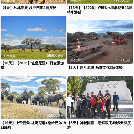
9250
79980
元起
元起
坦桑尼亚
坦桑尼亚
【4天】丛林部族-埃亚西湖4日探秘
【13天】【2026】卢旺达+坦桑尼亚13日
精华游猎
59800
元起
坦桑尼亚
5390
元起
坦桑尼亚
【10天】【2026】坦桑尼亚10日全景游
猎
【3天】原汁原味-马赛文化3日体验
52800
5280
元起
元起
坦桑尼亚
朝鲜
【19天】上帝视角-坦噶尼喀+桑给巴尔19
【5天】神秘国度—朝鲜双飞4晚5天深度
日经典
游