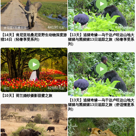
44190
43960
元起
元起
肯尼亚+坦桑尼亚
乌干达+卢旺达
【14天】肯尼亚坦桑尼亚野生动物深度游
【13天】追猩奇缘—乌干达卢旺达山地大
猎14日（轻奢享受系列）
猩猩与黑猩猩13日追踪之旅（轻奢享受系
列）
42880
元起
荷兰
39960
元起
乌干达+卢旺达
【10天】荷兰婚纱摄影甜蜜之旅
【13天】追猩奇缘—乌干达卢旺达山地大
猩猩与黑猩猩13日追踪之旅（舒适惬意系
列）