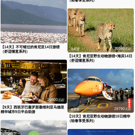
（轻奢享受系列）
30690
元起
肯尼亚
【14天】不可错过的肯尼亚14日游猎
30690
元起
肯尼亚
（舒适惬意系列）
【14天】肯尼亚野生动物游猎+海滨14日
（舒适惬意系列）
29600
元起
西班牙
【9天】西班牙巴塞罗那塞维利亚马德里
28790
元起
肯尼亚
精华城市9日半自助游
【10天】肯尼亚野生动物游猎10日精华
（轻奢享受系列）