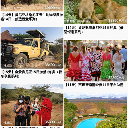
39690
元起
肯尼亚+坦桑尼亚
【14天】肯尼亚坦桑尼亚野生动物深度游
猎14日（舒适惬意系列）
38890
元起
肯尼亚+坦桑尼亚
【14天】肯尼亚坦桑尼亚14日经典（舒
适惬意系列）
38490
元起
肯尼亚
【15天】全景肯尼亚15日游猎+海滨（轻
奢享受系列）
37200
元起
西班牙
【11天】西班牙南部经典11日半自助游
36390
元起
肯尼亚