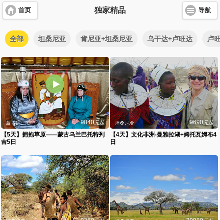
独家精品
首页
导航
全部
坦桑尼亚
肯尼亚+坦桑尼亚
乌干达+卢旺达
卢
9840
9690
元起
元起
蒙古国
坦桑尼亚
【5天】拥抱草原——蒙古乌兰巴托特列
【4天】文化非洲-曼雅拉湖+姆托瓦姆布4
吉5日
日