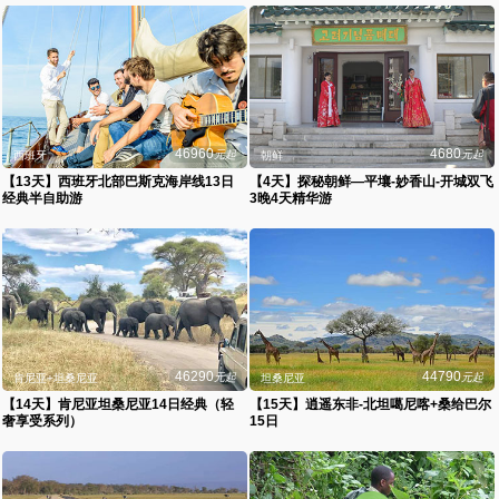
46960
4680
元起
元起
西班牙
朝鲜
【13天】西班牙北部巴斯克海岸线13日
【4天】探秘朝鲜—平壤-妙香山-开城双飞
经典半自助游
3晚4天精华游
46290
44790
元起
元起
肯尼亚+坦桑尼亚
坦桑尼亚
【14天】肯尼亚坦桑尼亚14日经典（轻
【15天】逍遥东非-北坦噶尼喀+桑给巴尔
奢享受系列）
15日